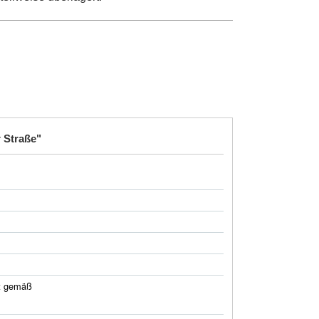
r Straße"
t gemäß